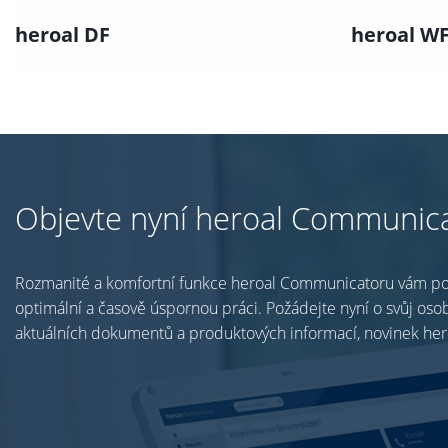
heroal DF
heroal W
Objevte nyní heroal Communic
Rozmanité a komfortní funkce heroal Communicatoru vám po
optimální a časově úspornou práci. Požádejte nyní o svůj osob
aktuálních dokumentů a produktových informací, novinek her