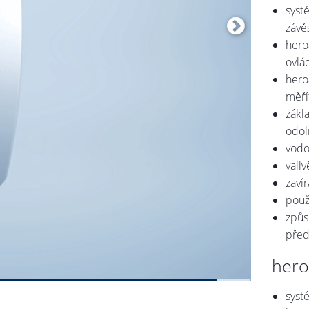
syst
závě
hero
ovlá
hero
měří
zákl
odol
vodo
vali
zaví
použ
způs
před
hero
syst