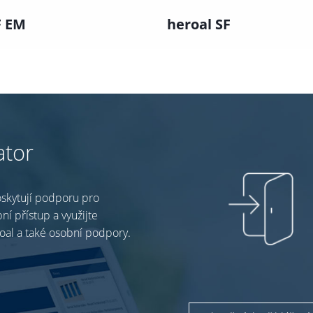
F EM
heroal SF
ator
skytují podporu pro
ní přístup a využijte
oal a také osobní podpory.