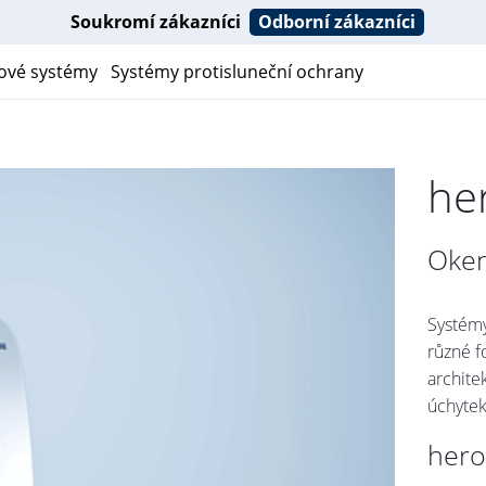
Soukromí zákazníci
Odborní zákazníci
ové systémy
Systémy protisluneční ochrany
he
Oken
Systémy
různé f
archite
úchytek
hero