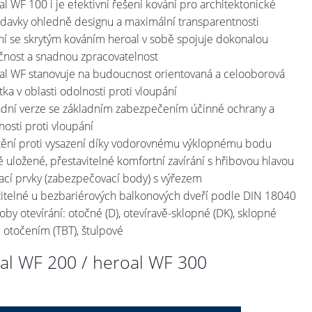
al WF 100 i je efektivní řešení kování pro architektonické
davky ohledně designu a maximální transparentnosti
ní se skrytým kováním heroal v sobě spojuje dokonalou
čnost a snadnou zpracovatelnost
al WF stanovuje na budoucnost orientovaná a celooborová
tka v oblasti odolnosti proti vloupání
adní verze se základním zabezpečením účinné ochrany a
nosti proti vloupání
štění proti vysazení díky vodorovnému výklopnému bodu
vě uložené, přestavitelné komfortní zavírání s hřibovou hlavou
rací prvky (zabezpečovací body) s výřezem
itelné u bezbariérových balkonových dveří podle DIN 18040
oby otevírání: otočné (D), otevíravě-sklopné (DK), sklopné
 otočením (TBT), štulpové
al WF 200 / heroal WF 300