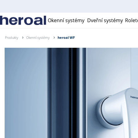
Okenní systémy
Dveřní systémy
Rolet
Produkty
Okenní systémy
heroal WF