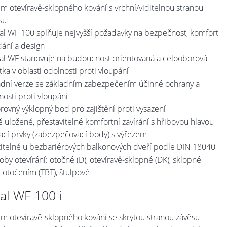
ém otevíravě-sklopného kování s vrchní/viditelnou stranou
su
al WF 100 splňuje nejvyšší požadavky na bezpečnost, komfort
dání a design
al WF stanovuje na budoucnost orientovaná a celooborová
tka v oblasti odolnosti proti vloupání
adní verze se základním zabezpečením účinné ochrany a
nosti proti vloupání
rovný výklopný bod pro zajištění proti vysazení
vě uložené, přestavitelné komfortní zavírání s hřibovou hlavou
rací prvky (zabezpečovací body) s výřezem
itelné u bezbariérových balkonových dveří podle DIN 18040
oby otevírání: otočné (D), otevíravě-sklopné (DK), sklopné
 otočením (TBT), štulpové
al WF 100 i
ém otevíravě-sklopného kování se skrytou stranou závěsu