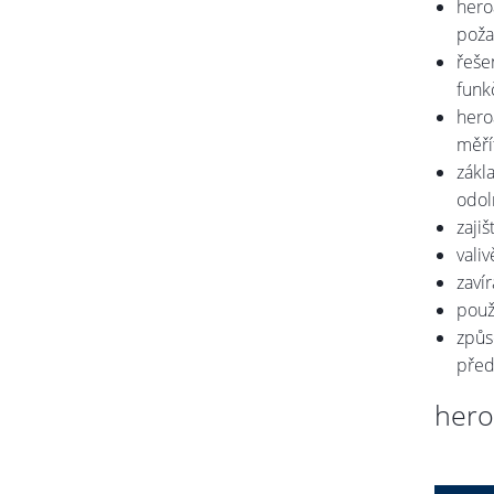
hero
poža
řeše
funk
hero
měří
zákl
odol
zaji
vali
zaví
použ
způs
před
hero