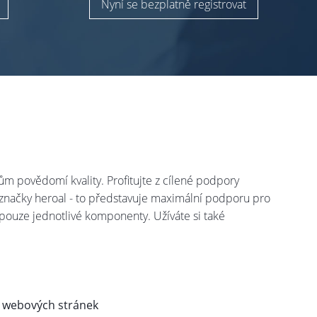
Nyní se bezplatně registrovat
ům povědomí kvality. Profitujte z cílené podpory
 značky heroal - to představuje maximální podporu pro
pouze jednotlivé komponenty. Užíváte si také
“ webových stránek