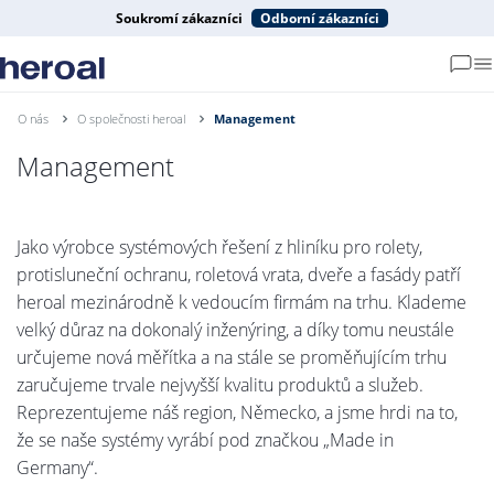
Soukromí zákazníci
Odborní zákazníci
O nás
O společnosti heroal
Management
Management
Jako výrobce systémových řešení z hliníku pro rolety,
protisluneční ochranu, roletová vrata, dveře a fasády patří
heroal mezinárodně k vedoucím firmám na trhu. Klademe
velký důraz na dokonalý inženýring, a díky tomu neustále
určujeme nová měřítka a na stále se proměňujícím trhu
zaručujeme trvale nejvyšší kvalitu produktů a služeb.
Reprezentujeme náš region, Německo, a jsme hrdi na to,
že se naše systémy vyrábí pod značkou „Made in
Germany“.