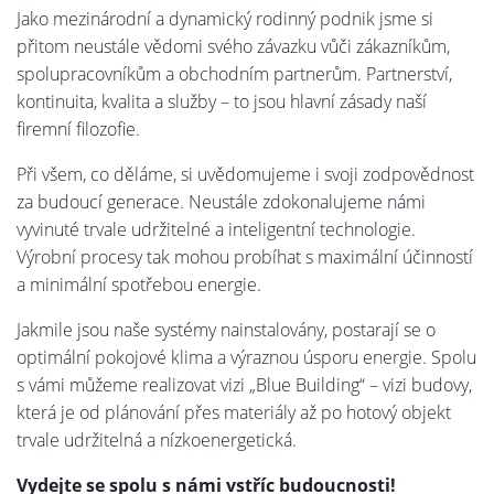
Jako mezinárodní a dynamický rodinný podnik jsme si
přitom neustále vědomi svého závazku vůči zákazníkům,
spolupracovníkům a obchodním partnerům. Partnerství,
kontinuita, kvalita a služby – to jsou hlavní zásady naší
firemní filozofie.
Při všem, co děláme, si uvědomujeme i svoji zodpovědnost
za budoucí generace. Neustále zdokonalujeme námi
vyvinuté trvale udržitelné a inteligentní technologie.
Výrobní procesy tak mohou probíhat s maximální účinností
a minimální spotřebou energie.
Jakmile jsou naše systémy nainstalovány, postarají se o
optimální pokojové klima a výraznou úsporu energie. Spolu
s vámi můžeme realizovat vizi „Blue Building“ – vizi budovy,
která je od plánování přes materiály až po hotový objekt
trvale udržitelná a nízkoenergetická.
Vydejte se spolu s námi vstříc budoucnosti!