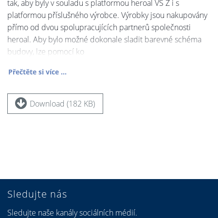
tak, aby byly v souladu s platformou heroal VS Z i s
platformou příslušného výrobce. Výrobky jsou nakupovány
přímo od dvou spolupracujících partnerů společnosti
heroal. Aby bylo možné dokonale sladit barevné schéma
budovy, lze pomocí ko
Přečtěte si více ...
Download (182 KB)
Sledujte nás
Sledujte naše kanály sociálních médií.