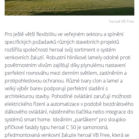
heroal VB Free
Pro ještě větší flexibilitu ve veřejném sektoru a splnění
specifických požadavků různých stavebních projektů
rozšířila společnosti heroal svůj sortiment o systém
venkovních žaluzií. Robustní hliníkové lamely odolné proti
povětrnostním vlivům zajišťují díky plynulému nastavení
perfektní rovnováhu mezi denním světlem, zastíněním a
protipohledovou ochranou. Různé tvary clon a lamel a
velký výběr barev podporují perfektní sladění s
architekturou stavby. Pohodlné ovládání zaručují možnosti
elektrického řízení a automatizace v podobě bezdrátového
dálkového ovládání, nástěnného tlačítka nebo integrace do
systémů smart home. Ideálním „parťákem“ pro sloupko-
příčkové fasády typu heroal C 50 je samonosná,
předmontovaná venkovní žaluzie heroal VB Free, která se