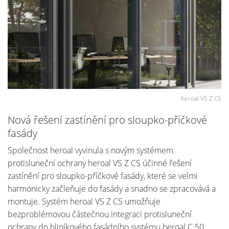
heroal VS Z CS
Nová řešení zastínění pro sloupko-příčkové
fasády
Společnost heroal vyvinula s novým systémem
protisluneční ochrany heroal VS Z CS účinné řešení
zastínění pro sloupko-příčkové fasády, které se velmi
harmonicky začleňuje do fasády a snadno se zpracovává a
montuje. Systém heroal VS Z CS umožňuje
bezproblémovou částečnou integraci protisluneční
ochrany do hliníkového fasádního systému heroal C 50,