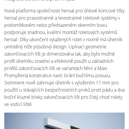
Nová platforma společnosti heroal pro úhlové koncové lišty
heroal pro pravostranné a levostranné roletové systémy v
podomítkovém nebo předsazeném okenním boxu
podporuje snadnou, kvalitní montáž roletových systémů
heroal. Díky ukončení vytažených rolet v rovině má úhelník
umístěný níže působivý design. Upínací geometrie
zakončovacích lišt je dimenzována tak, aby bylo možné
profil úhelníku snadno a efektivně použít u základních
profilů zakončovacích lišt ve variantách Mini a Maxi.
Promyšlená konstrukce navíc brání bočnímu posuvu.
Sortiment nově zahrnuje úhelník s vyložením 11 mm pro
použití u stávajících bezpečnostních prvků proti pádu a dva
boční kluzné bloky zakončovacích lišt pro čistý chod rolety
ve vodicí liště.