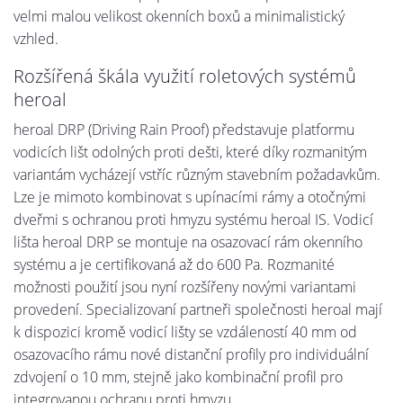
velmi malou velikost okenních boxů a minimalistický
vzhled.
Rozšířená škála využití roletových systémů
heroal
heroal DRP (Driving Rain Proof) představuje platformu
vodicích lišt odolných proti dešti, které díky rozmanitým
variantám vycházejí vstříc různým stavebním požadavkům.
Lze je mimoto kombinovat s upínacími rámy a otočnými
dveřmi s ochranou proti hmyzu systému heroal IS. Vodicí
lišta heroal DRP se montuje na osazovací rám okenního
systému a je certifikovaná až do 600 Pa. Rozmanité
možnosti použití jsou nyní rozšířeny novými variantami
provedení. Specializovaní partneři společnosti heroal mají
k dispozici kromě vodicí lišty se vzdáleností 40 mm od
osazovacího rámu nové distanční profily pro individuální
zdvojení o 10 mm, stejně jako kombinační profil pro
integrovanou ochranu proti hmyzu.