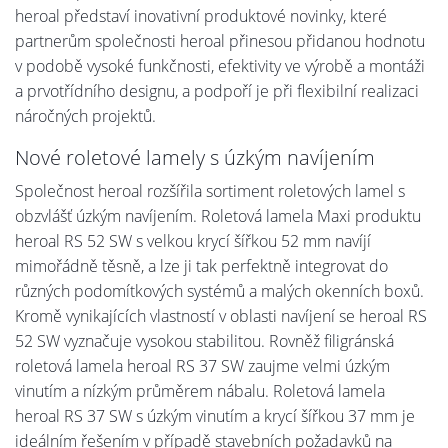
heroal představí inovativní produktové novinky, které
partnerům společnosti heroal přinesou přidanou hodnotu
v podobě vysoké funkčnosti, efektivity ve výrobě a montáži
a prvotřídního designu, a podpoří je při flexibilní realizaci
náročných projektů.
Nové roletové lamely s úzkým navíjením
Společnost heroal rozšířila sortiment roletových lamel s
obzvlášť úzkým navíjením. Roletová lamela Maxi produktu
heroal RS 52 SW s velkou krycí šířkou 52 mm navíjí
mimořádně těsně, a lze ji tak perfektně integrovat do
různých podomítkových systémů a malých okenních boxů.
Kromě vynikajících vlastností v oblasti navíjení se heroal RS
52 SW vyznačuje vysokou stabilitou. Rovněž filigránská
roletová lamela heroal RS 37 SW zaujme velmi úzkým
vinutím a nízkým průměrem nábalu. Roletová lamela
heroal RS 37 SW s úzkým vinutím a krycí šířkou 37 mm je
ideálním řešením v případě stavebních požadavků na