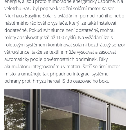
energie, a jsou proto mimořádně energeticky úsporné. Na
veletrhu BAU byl poprvé k vidění solární motor Kaiser
Nienhaus Easyline Solar s ovládáním pomocí ručního nebo
nástěnného rádiového vysílače, který lze také instalovat
dodatečně. Pokud svit slunce není dostatečný, mohou
rolety absolvovat ještě až 100 cyklů. Na vyžádání lze s
roletovým systémem kombinovat solární bezdrátový senzor
větru/slunce, takže se textilie může vysouvat a zasouvat
automaticky podle povětrnostních podmínek. Díky
akumulátoru integrovanému v motoru šetří solární motor
místo, a umožňuje tak případnou integraci systému
ochrany proti hmyzu heroal IS do osazovacího boxu.