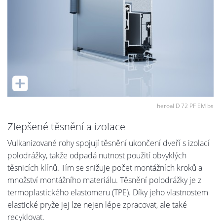
heroal D 72 PF EM bs
Zlepšené těsnění a izolace
Vulkanizované rohy spojují těsnění ukončení dveří s izolací
polodrážky, takže odpadá nutnost použití obvyklých
těsnicích klínů. Tím se snižuje počet montážních kroků a
množství montážního materiálu. Těsnění polodrážky je z
termoplastického elastomeru (TPE). Díky jeho vlastnostem
elastické pryže jej lze nejen lépe zpracovat, ale také
recyklovat.