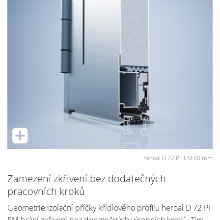
heroal D 72 PF EM 60 mm
Zamezení zkřivení bez dodatečných
pracovních kroků
Geometrie izolační příčky křídlového profilu heroal D 72 PF
EM brání zkřivení bez dodatečných výrobních kroků. Tím