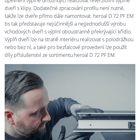
upevnění výplně umožňující realizovat reverzibilní výplně
dveří s klipy. Dodatečné zpracování profilu není nutné,
takže lze dveře přímo dále namontovat. heroal D 72 PF EM
bs tak představuje nejúčinnější a nejjednodušší výrobu
vchodových dveří s výplní oboustranně překrývající křídlo.
Výplň dveří lze na straně interiéru realizovat s polodrážkou
nebo bez ní, a také pro bezfalcové provedení lze použít
díly příslušenství ze sortimentu heroal D 72 PF EM.