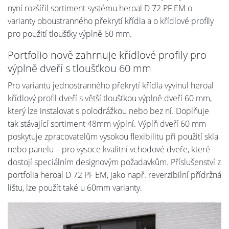
nyní rozšířil sortiment systému heroal D 72 PF EM o
varianty oboustranného překrytí křídla a o křídlové profily
pro použití tloušťky výplně 60 mm.
Portfolio nově zahrnuje křídlové profily pro
výplně dveří s tloušťkou 60 mm
Pro variantu jednostranného překrytí křídla vyvinul heroal
křídlový profil dveří s větší tloušťkou výplně dveří 60 mm,
který lze instalovat s polodrážkou nebo bez ní. Doplňuje
tak stávající sortiment 48mm výplní. Výplň dveří 60 mm
poskytuje zpracovatelům vysokou flexibilitu při použití skla
nebo panelu – pro vysoce kvalitní vchodové dveře, které
dostojí speciálním designovým požadavkům. Příslušenství z
portfolia heroal D 72 PF EM, jako např. reverzibilní přídržná
lištu, lze použít také u 60mm varianty.