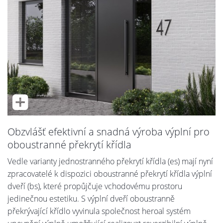
Obzvlášť efektivní a snadná výroba výplní pro
oboustranné překrytí křídla
Vedle varianty jednostranného překrytí křídla (es) mají nyní
zpracovatelé k dispozici oboustranné překrytí křídla výplní
dveří (bs), které propůjčuje vchodovému prostoru
jedinečnou estetiku. S výplní dveří oboustranně
překrývající křídlo vyvinula společnost heroal systém