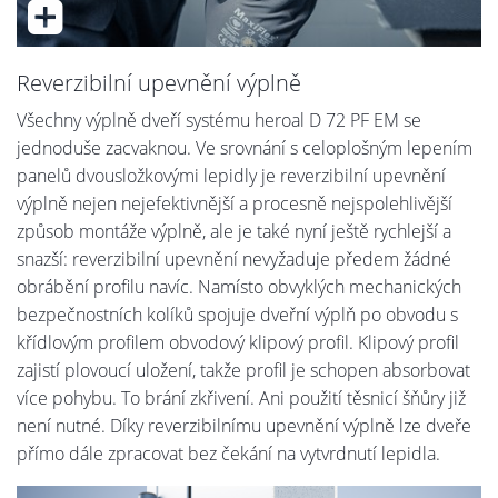
Reverzibilní upevnění výplně
Všechny výplně dveří systému heroal D 72 PF EM se
jednoduše zacvaknou. Ve srovnání s celoplošným lepením
panelů dvousložkovými lepidly je reverzibilní upevnění
výplně nejen nejefektivnější a procesně nejspolehlivější
způsob montáže výplně, ale je také nyní ještě rychlejší a
snazší: reverzibilní upevnění nevyžaduje předem žádné
obrábění profilu navíc. Namísto obvyklých mechanických
bezpečnostních kolíků spojuje dveřní výplň po obvodu s
křídlovým profilem obvodový klipový profil. Klipový profil
zajistí plovoucí uložení, takže profil je schopen absorbovat
více pohybu. To brání zkřivení. Ani použití těsnicí šňůry již
není nutné. Díky reverzibilnímu upevnění výplně lze dveře
přímo dále zpracovat bez čekání na vytvrdnutí lepidla.