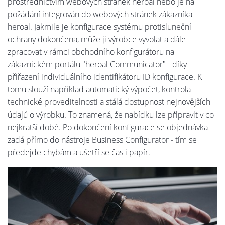
prostřednictvím webových stránek heroal nebo je na
požádání integrován do webových stránek zákazníka
heroal. Jakmile je konfigurace systému protisluneční
ochrany dokončena, může ji výrobce vyvolat a dále
zpracovat v rámci obchodního konfigurátoru na
zákaznickém portálu "heroal Communicator" - díky
přiřazení individuálního identifikátoru ID konfigurace. K
tomu slouží například automatický výpočet, kontrola
technické proveditelnosti a stálá dostupnost nejnovějších
údajů o výrobku. To znamená, že nabídku lze připravit v co
nejkratší době. Po dokončení konfigurace se objednávka
zadá přímo do nástroje Business Configurator - tím se
předejde chybám a ušetří se čas i papír.