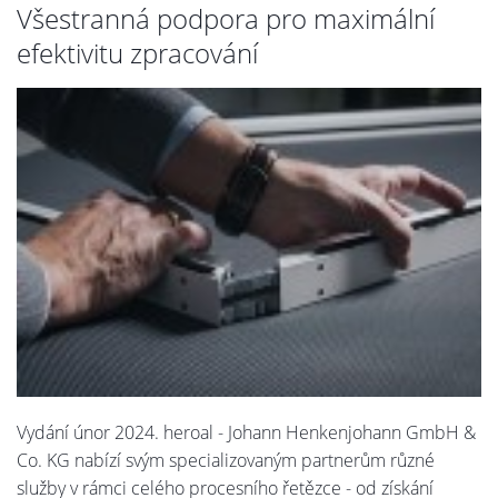
Všestranná podpora pro maximální
efektivitu zpracování
Vydání únor 2024. heroal - Johann Henkenjohann GmbH &
Co. KG nabízí svým specializovaným partnerům různé
služby v rámci celého procesního řetězce - od získání