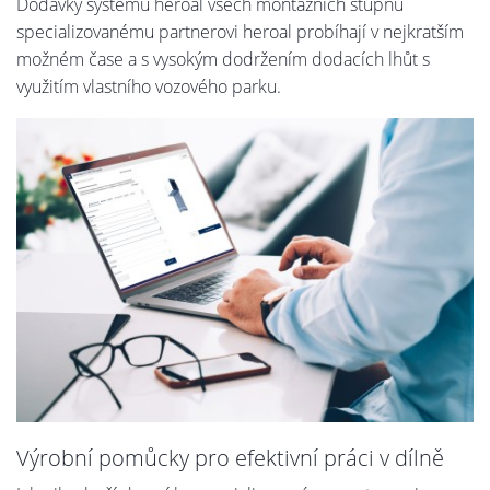
Dodávky systémů heroal všech montážních stupňů
specializovanému partnerovi heroal probíhají v nejkratším
možném čase a s vysokým dodržením dodacích lhůt s
využitím vlastního vozového parku.
Výrobní pomůcky pro efektivní práci v dílně