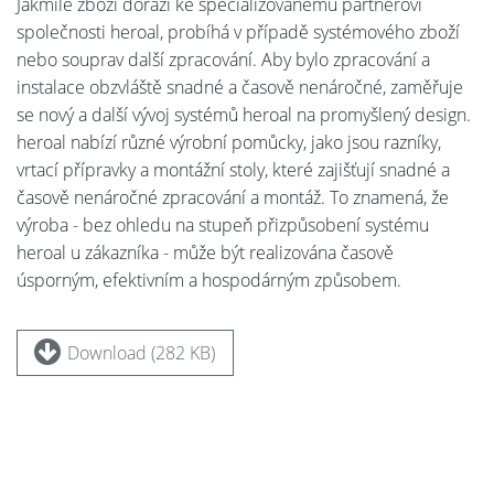
Jakmile zboží dorazí ke specializovanému partnerovi
společnosti heroal, probíhá v případě systémového zboží
nebo souprav další zpracování. Aby bylo zpracování a
instalace obzvláště snadné a časově nenáročné, zaměřuje
se nový a další vývoj systémů heroal na promyšlený design.
heroal nabízí různé výrobní pomůcky, jako jsou razníky,
vrtací přípravky a montážní stoly, které zajišťují snadné a
časově nenáročné zpracování a montáž. To znamená, že
výroba - bez ohledu na stupeň přizpůsobení systému
heroal u zákazníka - může být realizována časově
úsporným, efektivním a hospodárným způsobem.
Download (282 KB)