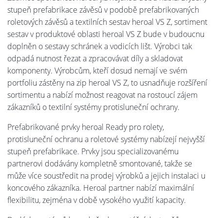
stupeň prefabrikace závěsů v podobě prefabrikovaných
roletových závěsů a textilních sestav heroal VS Z, sortiment
sestav v produktové oblasti heroal VS Z bude v budoucnu
doplněn o sestavy schránek a vodicích lišt. Výrobci tak
odpadá nutnost řezat a zpracovávat díly a skladovat
komponenty. Výrobcům, kteří dosud nemají ve svém
portfoliu zástěny na zip heroal VS Z, to usnadňuje rozšíření
sortimentu a nabízí možnost reagovat na rostoucí zájem
zákazníků o textilní systémy protisluneční ochrany.
Prefabrikované prvky heroal Ready pro rolety,
protisluneční ochranu a roletové systémy nabízejí nejvyšší
stupeň prefabrikace. Prvky jsou specializovanému
partnerovi dodávány kompletně smontované, takže se
může více soustředit na prodej výrobků a jejich instalaci u
koncového zákazníka. Heroal partner nabízí maximální
flexibilitu, zejména v době vysokého využití kapacity.