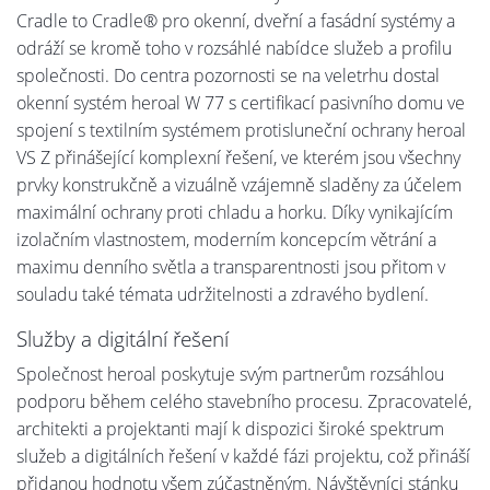
Cradle to Cradle® pro okenní, dveřní a fasádní systémy a
odráží se kromě toho v rozsáhlé nabídce služeb a profilu
společnosti. Do centra pozornosti se na veletrhu dostal
okenní systém heroal W 77 s certifikací pasivního domu ve
spojení s textilním systémem protisluneční ochrany heroal
VS Z přinášející komplexní řešení, ve kterém jsou všechny
prvky konstrukčně a vizuálně vzájemně sladěny za účelem
maximální ochrany proti chladu a horku. Díky vynikajícím
izolačním vlastnostem, moderním koncepcím větrání a
maximu denního světla a transparentnosti jsou přitom v
souladu také témata udržitelnosti a zdravého bydlení.
Služby a digitální řešení
Společnost heroal poskytuje svým partnerům rozsáhlou
podporu během celého stavebního procesu. Zpracovatelé,
architekti a projektanti mají k dispozici široké spektrum
služeb a digitálních řešení v každé fázi projektu, což přináší
přidanou hodnotu všem zúčastněným. Návštěvníci stánku