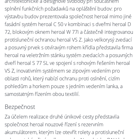
architektonické a designové svobody při současném
splnění funkčních požadavků na opláštění budov: pro
výstavbu budov prezentovala společnost heroal mimo jiné
fasádní systém heroal C 50 v kombinaci s dveřmi heroal D
72, blokovým oknem heroal W 77i a částečně integrovanou
protisluneční ochranou heroal VS Z. Jako velkorysý zvedací
a posuvný prvek s otvíravým rohem křídla představila firma
heroal na veletržním stánku systém zvedacích a posuvných
dveří heroal S 77 SL ve spojení s rohovým řešením heroal
VS Z, inovativním systémem se zipovým vedením pro
oblasti rohů, který nabízí ochranu proti oslnění, cizím
pohledům a horkem pouze s jedním vedením lanka, a
samostatným řízením obou textilií.
Bezpečnost
Za účelem realizace druhé únikové cesty představila
společnost heroal nouzové řízení s rezervním
akumulátorem, kterým lze otevřít rolety a protisluneční