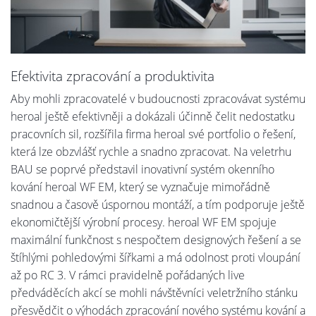
Efektivita zpracování a produktivita
Aby mohli zpracovatelé v budoucnosti zpracovávat systému
heroal ještě efektivněji a dokázali účinně čelit nedostatku
pracovních sil, rozšířila firma heroal své portfolio o řešení,
která lze obzvlášť rychle a snadno zpracovat. Na veletrhu
BAU se poprvé představil inovativní systém okenního
kování heroal WF EM, který se vyznačuje mimořádně
snadnou a časově úspornou montáží, a tím podporuje ještě
ekonomičtější výrobní procesy. heroal WF EM spojuje
maximální funkčnost s nespočtem designových řešení a se
štíhlými pohledovými šířkami a má odolnost proti vloupání
až po RC 3. V rámci pravidelně pořádaných live
předváděcích akcí se mohli návštěvníci veletržního stánku
přesvědčit o výhodách zpracování nového systému kování a