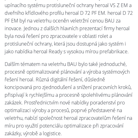
upínacího systému protisluneční ochrany heroal VS Z EM a
dveřního křídlového profilu heroal D 72 PF EM. heroal D 72
PF EM byl na veletrhu oceněn veletržní cenou BAU za
inovace. Jednou z dalších hlavních prezentací firmy heroal
byla nová řešení pro zpracovatele v oblasti rolet a
protisluneční ochrany, která jsou dostupná jako systém i
jako nabídka heroal Ready s vysokou mírou prefabrikace.
Dalším tématem na veletrhu BAU bylo také jednoduché,
procesně optimalizované plánování a výroba systémových
řešení heroal. Různá digitální řešení, důsledně
koncipovaná pro zjednodušení a snížení pracovních kroků,
přispívají k rychlejšímu a procesně spolehlivému plánování
zakázek. Prostřednictvím nové nabídky poradenství pro
optimalizaci výroby a procesů, poprvé představené na
veletrhu, nabízí společnost heroal zpracovatelům řešení na
míru pro využití potenciálu optimalizace při zpracování
zakázky, výrobě a logistice.