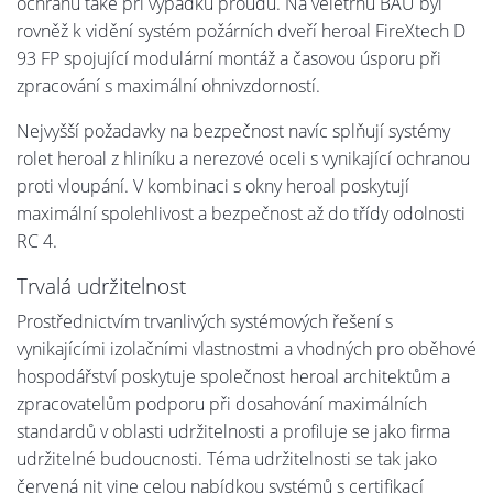
ochranu také při výpadku proudu. Na veletrhu BAU byl
rovněž k vidění systém požárních dveří heroal FireXtech D
93 FP spojující modulární montáž a časovou úsporu při
zpracování s maximální ohnivzdorností.
Nejvyšší požadavky na bezpečnost navíc splňují systémy
rolet heroal z hliníku a nerezové oceli s vynikající ochranou
proti vloupání. V kombinaci s okny heroal poskytují
maximální spolehlivost a bezpečnost až do třídy odolnosti
RC 4.
Trvalá udržitelnost
Prostřednictvím trvanlivých systémových řešení s
vynikajícími izolačními vlastnostmi a vhodných pro oběhové
hospodářství poskytuje společnost heroal architektům a
zpracovatelům podporu při dosahování maximálních
standardů v oblasti udržitelnosti a profiluje se jako firma
udržitelné budoucnosti. Téma udržitelnosti se tak jako
červená nit vine celou nabídkou systémů s certifikací