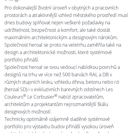
Pro dokonalejší životní úroveň v obytných a pracovních
prostorách a atraktivnější vzhled městského prostředí musí
dnes budovy splňovat nejen veškeré požadavky na
udržitelnost, bezpečnost a komfort, ale také dostát
maximálním architektonickým a designovým nárokům.
Společnost heroal se proto na veletrhu zaměřila také na
design a architektonické možnosti, které systémové
portfolio přináší.
Společnost heroal se svou vedoucí nabídkou povrchů a
designů na trhu ve více než 500 barvách RAL a DB v
různých stupních lesku, vzhledu dřeva, betonu nebo rzi
(heroal SD) i v exkluzivních barevných odstínech Les
®
®
Couleurs
Le Corbusier
nabízí zpracovatelům,
architektům a projektantům nejrozmanitější škálu
designových možností.
Technicky optimálně vzájemně sladěné systémové
portfolio pro výstavbu budov přináší vysokou úroveň