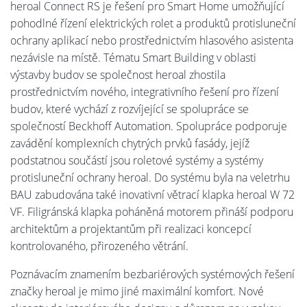
heroal Connect RS je řešení pro Smart Home umožňující
pohodlné řízení elektrických rolet a produktů protisluneční
ochrany aplikací nebo prostřednictvím hlasového asistenta
nezávisle na místě. Tématu Smart Building v oblasti
výstavby budov se společnost heroal zhostila
prostřednictvím nového, integrativního řešení pro řízení
budov, které vychází z rozvíjející se spolupráce se
společností Beckhoff Automation. Spolupráce podporuje
zavádění komplexních chytrých prvků fasády, jejíž
podstatnou součástí jsou roletové systémy a systémy
protisluneční ochrany heroal. Do systému byla na veletrhu
BAU zabudována také inovativní větrací klapka heroal W 72
VF. Filigránská klapka poháněná motorem přináší podporu
architektům a projektantům při realizaci koncepcí
kontrolovaného, přirozeného větrání.
Poznávacím znamením bezbariérových systémových řešení
značky heroal je mimo jiné maximální komfort. Nové