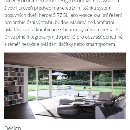
akcenty do interiérového designu s důrazem na vysokou
životní úroveň předvedl na veletržním stánku systém
posuvných dveří heroal S 77 SL jako vysoce kvalitní řešení
pro ambiciózní výstavbu budov. Maximálně komfortní
ovládání nabízí kombinace s hnacím systémem heroal SF
Drive plně integrovaným do profilů pro obzvlášť pohodlné
a téměř neslyšné ovládání tlačítky nebo smarthponem.
Design