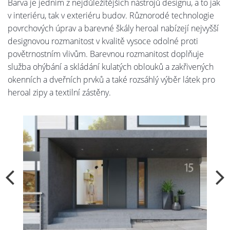
Barva je jedním z nejdůležitějších nástrojů designu, a to jak
v interiéru, tak v exteriéru budov. Různorodé technologie
povrchových úprav a barevné škály heroal nabízejí nejvyšší
designovou rozmanitost v kvalitě vysoce odolné proti
povětrnostním vlivům. Barevnou rozmanitost doplňuje
služba ohýbání a skládání kulatých oblouků a zakřivených
okenních a dveřních prvků a také rozsáhlý výběr látek pro
heroal zipy a textilní zástěny.