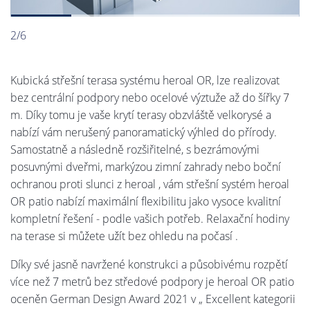
2/6
Kubická střešní terasa systému heroal OR, lze realizovat
bez centrální podpory nebo ocelové výztuže až do šířky 7
m. Díky tomu je vaše krytí terasy obzvláště velkorysé a
nabízí vám nerušený panoramatický výhled do přírody.
Samostatně a následně rozšiřitelné, s bezrámovými
posuvnými dveřmi, markýzou zimní zahrady nebo boční
ochranou proti slunci z heroal , vám střešní systém heroal
OR patio nabízí maximální flexibilitu jako vysoce kvalitní
kompletní řešení - podle vašich potřeb. Relaxační hodiny
na terase si můžete užít bez ohledu na počasí .
Díky své jasně navržené konstrukci a působivému rozpětí
více než 7 metrů bez středové podpory je heroal OR patio
oceněn German Design Award 2021 v „ Excellent kategorii