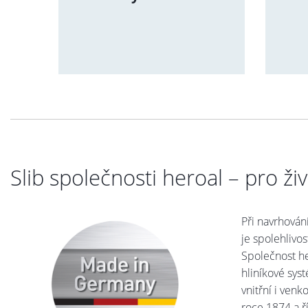
Slib společnosti heroal – pro ži
Při navrhován
je spolehlivos
Společnost he
hliníkové sys
vnitřní i venk
roce 1874 a ř