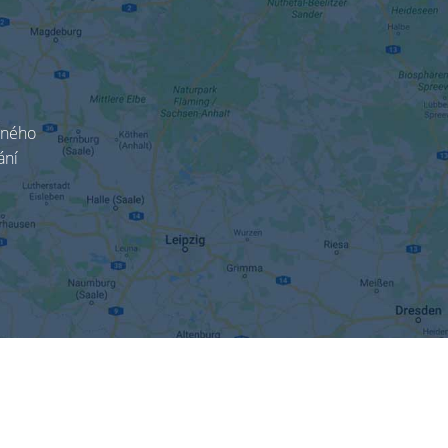
aného
ání