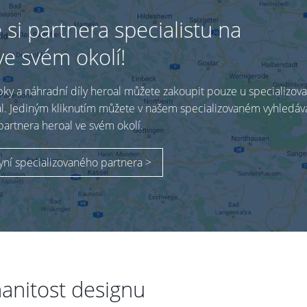
 si partnera specialistu na
ve svém okolí!
bky a náhradní díly heroal můžete zakoupit pouze u specializov
l. Jediným kliknutím můžete v našem specializovaném vyhledáv
partnera heroal ve svém okolí.
yní specializovaného partnera >
anitost designu