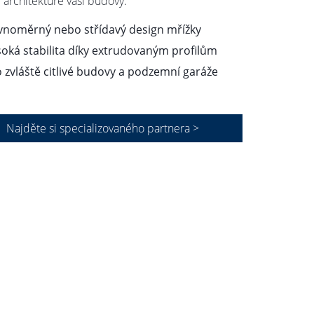
í architektuře vaší budovy.
vnoměrný nebo střídavý design mřížky
oká stabilita díky extrudovaným profilům
 zvláště citlivé budovy a podzemní garáže
Najděte si specializovaného partnera >