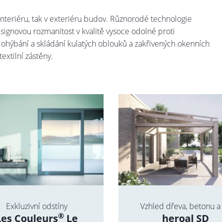
v interiéru, tak v exteriéru budov. Různorodé technologie
signovou rozmanitost v kvalitě vysoce odolné proti
ohýbání a skládání kulatých oblouků a zakřivených okenních
extilní zástěny.
Exkluzivní odstíny
Vzhled dřeva, betonu a 
®
Les Couleurs
Le
heroal SD