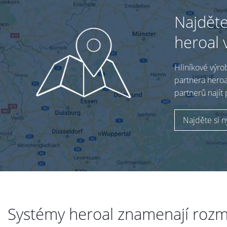
Najděte
heroal 
Hliníkové výro
partnera heroa
partnerů najít 
Najděte si n
Systémy heroal znamenají rozm