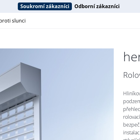
Soukromí zákazníci
Odborní zákazníci
roti slunci
he
Rolo
Hliníko
podzemn
přehle
rolovací
bezpeč
instala