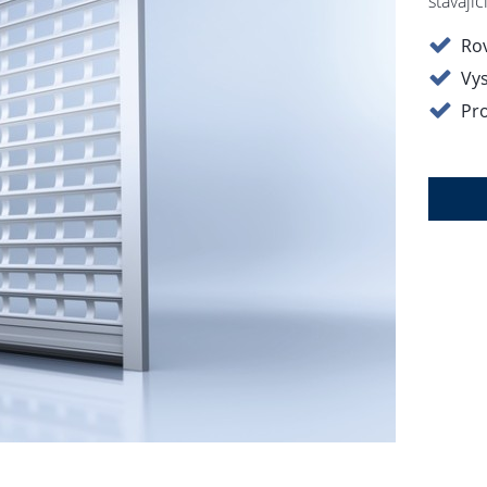
stávajíc
Ro
Vys
Pro