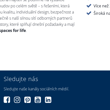
budov po celém světě – s řešeními, která
Více než
u kvalitu, individuální design, bezpečnost a
Široká n
ečně s naší silnou sítí odborných partnerů
story, které splňují dnešní požadavky a mají
spaces for life
.
Sledujte nás
Sledujte naše kanály sociálních médií.