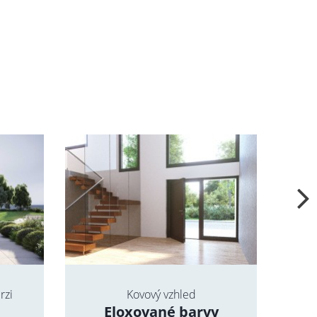
rzi
Kovový vzhled
Pr
Eloxované barvy