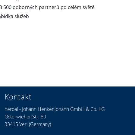
 3 500 odborných partnerů po celém světě
abídka služeb
Kontakt
heroal - Johann Henkenjohann GmbH & Co. KG
Österwieher Str. 80
33415 Verl (Germany)