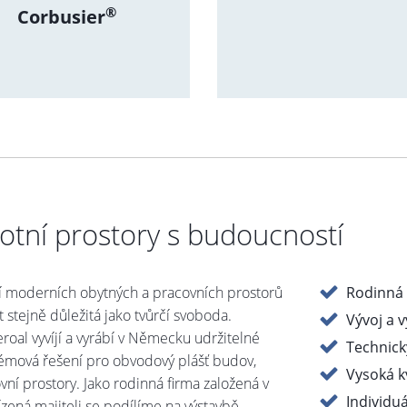
®
Corbusier
votní prostory s budoucností
í moderních obytných a pracovních prostorů
Rodinná 
t stejně důležitá jako tvůrčí svoboda.
Vývoj a 
roal vyvíjí a vyrábí v Německu udržitelné
Technick
témová řešení pro obvodový plášť budov,
Vysoká k
ovní prostory. Jako rodinná firma založená v
Individu
ízená majiteli se podílíme na výstavbě