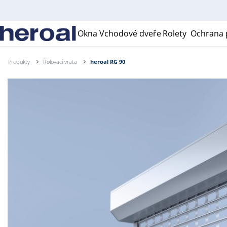
Okna
Vchodové dveře
Rolety
Ochrana p
Produkty
Rolovací vrata
heroal RG 90