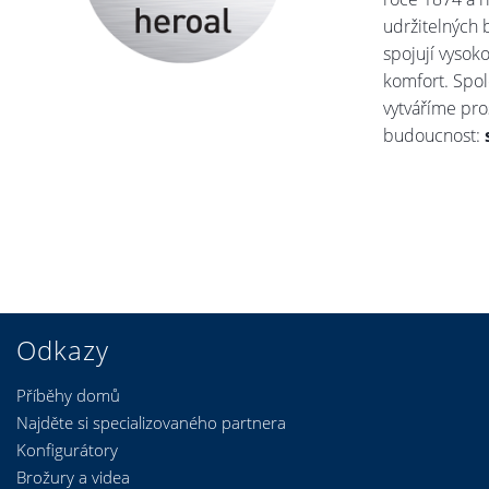
udržitelných 
spojují vysoko
komfort. Spol
vytváříme pro
budoucnost:
Odkazy
Příběhy domů
Najděte si specializovaného partnera
Konfigurátory
Brožury a videa