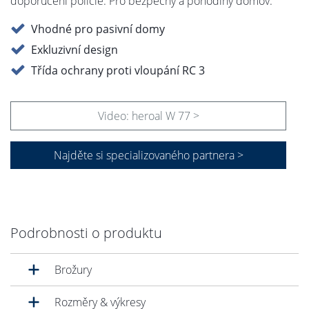
doporučení policie. Pro bezpečný a pohodlný domov.
Vhodné pro pasivní domy
Exkluzivní design
Třída ochrany proti vloupání RC 3
Video: heroal W 77 >
Najděte si specializovaného partnera >
Podrobnosti o produktu
Brožury
Rozměry & výkresy