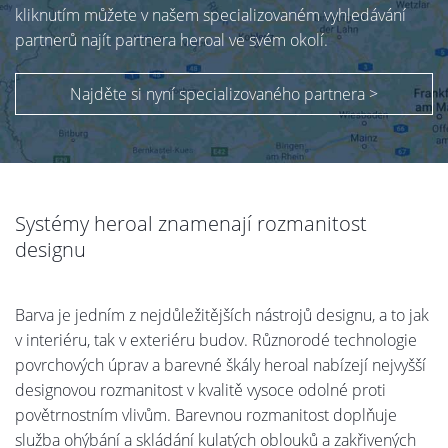
kliknutím můžete v našem specializovaném vyhledávání
partnerů najít partnera heroal ve svém okolí.
Najděte si nyní specializovaného partnera >
Systémy heroal znamenají rozmanitost
designu
Barva je jedním z nejdůležitějších nástrojů designu, a to jak
v interiéru, tak v exteriéru budov. Různorodé technologie
povrchových úprav a barevné škály heroal nabízejí nejvyšší
designovou rozmanitost v kvalitě vysoce odolné proti
povětrnostním vlivům. Barevnou rozmanitost doplňuje
služba ohýbání a skládání kulatých oblouků a zakřivených