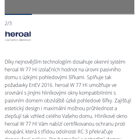
2/3
Díky nejnovějším technologiím dosahuje okenní systém
heroal W 77 HI izolačních hodnot na úrovni pasivního
domu s úzkými pohledovými šířkami. Splňuje tak
požadavky EnEV 2016. heroal W 77 HI umožňuje ve
srovnání s jinými hliníkovými okny kompatibilními s
pasivním domem obzvláště úzké pohledové šířky. Zajišťují
estetický design i maximální možnou průhlednost a
zlepšují tak vzhled celého Vašeho domu. Hliníkové okno
heroal W 77 HI Vám nabízí certifikovanou ochranu proti
vloupání, která s třídou odolnosti RC 3 překračuje