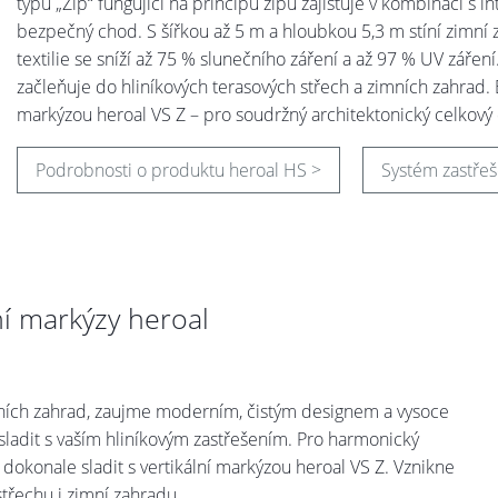
typu „Zip“ fungující na principu zipu zajišťuje v kombinaci 
bezpečný chod. S šířkou až 5 m a hloubkou 5,3 m stíní zimní z
textilie se sníží až 75 % slunečního záření a až 97 % UV záře
začleňuje do hliníkových terasových střech a zimních zahrad. Bar
markýzou heroal VS Z – pro soudržný architektonický celkový
Podrobnosti o produktu heroal HS >
Systém zastřeš
í markýzy heroal
mních zahrad, zaujme moderním, čistým designem a vysoce
ě sladit s vaším hliníkovým zastřešením. Pro harmonický
dokonale sladit s vertikální markýzou heroal VS Z. Vznikne
třechu i zimní zahradu.