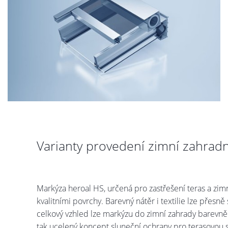
Varianty provedení zimní zahradn
Markýza heroal HS, určená pro zastřešení teras a zi
kvalitními povrchy. Barevný nátěr i textilie lze přesn
celkový vzhled lze markýzu do zimní zahrady barevně 
tak ucelený koncept sluneční ochrany pro terasovou s