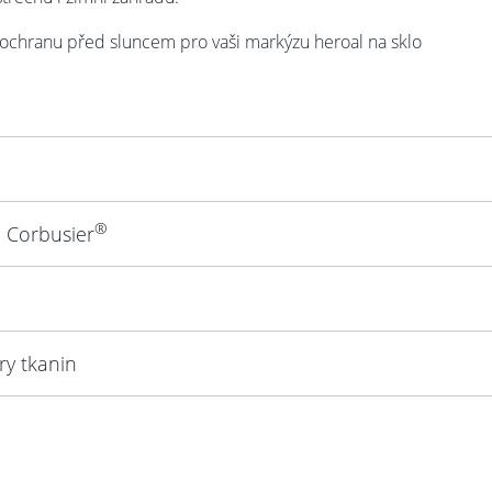
o ochranu před sluncem pro vaši markýzu heroal na sklo
®
 Corbusier
ry tkanin