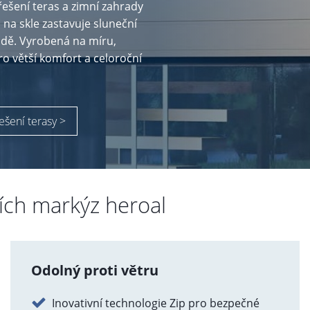
řešení teras a zimní zahrady
na skle zastavuje sluneční
radě. Vyrobená na míru,
o větší komfort a celoroční
řešení terasy >
ích markýz heroal
Odolný proti větru
Inovativní technologie Zip pro bezpečné