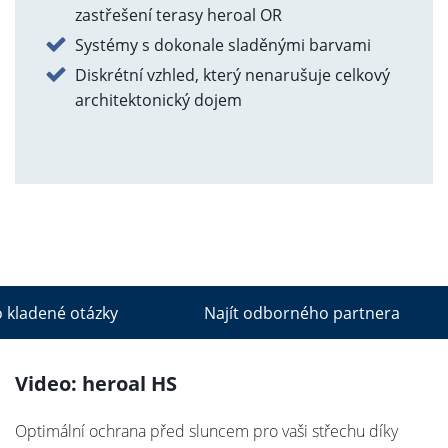
zastřešení terasy heroal OR
Systémy s dokonale sladěnými barvami
Diskrétní vzhled, který nenarušuje celkový
architektonický dojem
 kladené otázky
Najít odborného partnera
Video: heroal HS
Optimální ochrana před sluncem pro vaši střechu díky