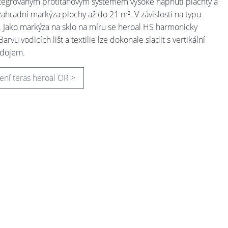
s integrovaným protitahovým systémem vysoké napnutí plachty a
ahradní markýza plochy až do 21 m². V závislosti na typu
ní. Jako markýza na sklo na míru se heroal HS harmonicky
vu vodicích lišt a textilie lze dokonale sladit s vertikální
 dojem.
ení teras heroal OR >