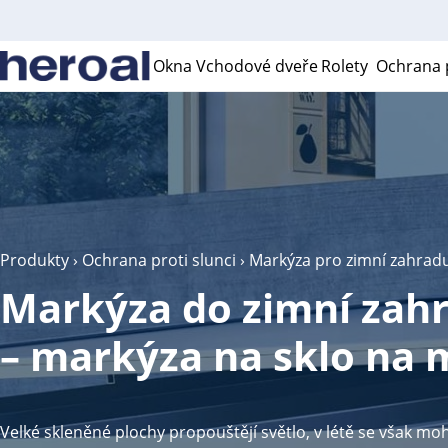
Okna
Vchodové dveře
Rolety
Ochrana p
Produkty
›
Ochrana proti slunci
› Markýza pro zimní zahrad
Markýza do zimní zah
– markýza na sklo na 
Velké skleněné plochy propouštějí světlo, v létě se však mo