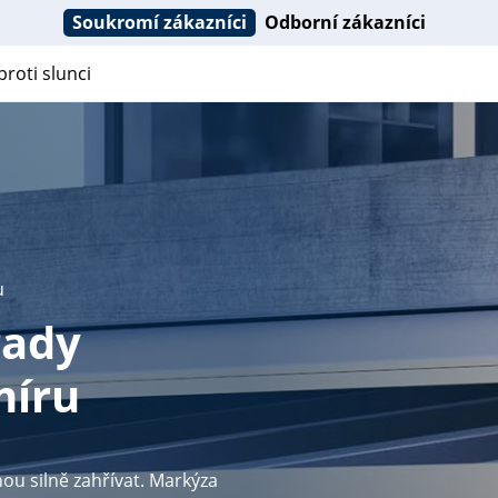
Soukromí zákazníci
Odborní zákazníci
roti slunci
u
rady
míru
hou silně zahřívat. Markýza