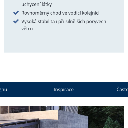
uchycení látky
Rovnoměrný chod ve vodicí kolejnici
Vysoká stabilita i při silnějších poryvech
větru
ignu
Inspirace
Často