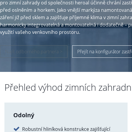
pro zimní zahrady od společnosti heroal účinně chrání zast
před oslněním a horkem. Jako vnější markýza namontovaná 
záření již před sklem a zajišťuje příjemné klima v zimní zah
harmonicky integrovatelná a montovatelná i dodatečně – pr
využití vašeho venkovního prostoru.
Najít odborného partnera >
Přejít na konfigurátor zast
Přehled výhod zimních zahradn
Odolný
Robustní hliníková konstrukce zajišťující