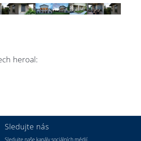
ech heroal:
Sledujte nás
Sledujte naše kanály sociálních médií.