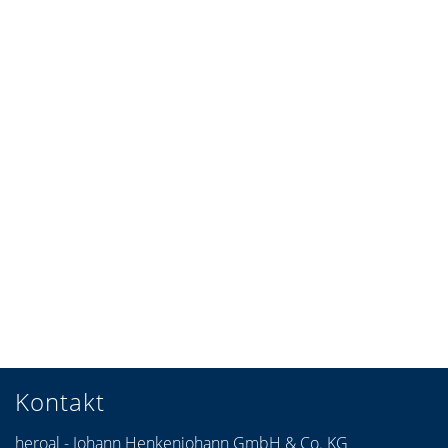
Kontakt
heroal - Johann Henkenjohann GmbH & Co. KG