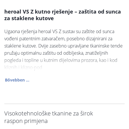
heroal VS Z kutno rješenje – zaštita od sunca
za staklene kutove
Ugaona rješenja heroal VS Z sustav su zaštite od sunca
vođeni patentnim zatvaračem, posebno dizajnirani za
staklene kutove. Dvije zasebno upravljane tkaninske tende
pružaju optimalnu zaštitu od odbljeska, znatiželjnih
pogleda i topline u kutnim dijelovima prozora, kao i kod
kliznih i klizno-pod
Bővebben ...
Visokotehnološke tkanine za širok
raspon primjena