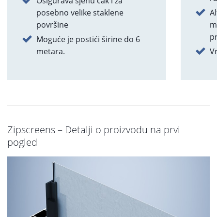
Osigurava sjenu čak i za
posebno velike staklene
A
površine
m
p
Moguće je postići širine do 6
metara.
V
Zipscreens – Detalji o proizvodu na prvi
pogled