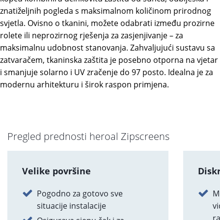
znatiželjnih pogleda s maksimalnom količinom prirodnog
svjetla. Ovisno o tkanini, možete odabrati između prozirne
rolete ili neprozirnog rješenja za zasjenjivanje – za
maksimalnu udobnost stanovanja. Zahvaljujući sustavu sa
zatvaračem, tkaninska zaštita je posebno otporna na vjetar
i smanjuje solarno i UV zračenje do 97 posto. Idealna je za
modernu arhitekturu i širok raspon primjena.
Pregled prednosti heroal Zipscreens
Velike površine
Disk
Pogodno za gotovo sve
M
situacije instalacije
vi
ra