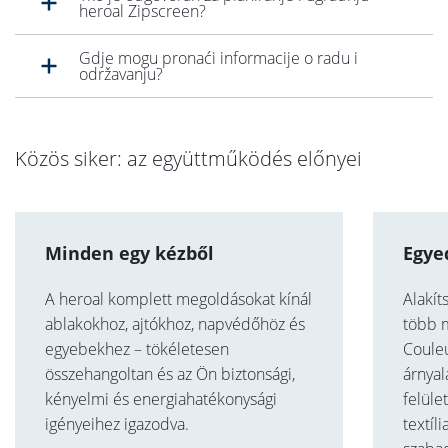
Koje su prednosti Zipscreen-a?
Gdje se Zipscreen može koristiti?
Može li se Zipscreen naknadno ugraditi?
Može li se heroal Zipscreen izraditi po mjeri?
Je li heroal Zipscreen pogodan za sve vrste
prozora?
Može li se Zipscreen također koristiti za
potpuno blokiranje svjetla?
Je li heroal Zipscreen kompatibilan sa sustavima
pametnog doma?
Tko je odgovoran za planiranje i ugradnju
heroal Zipscreen?