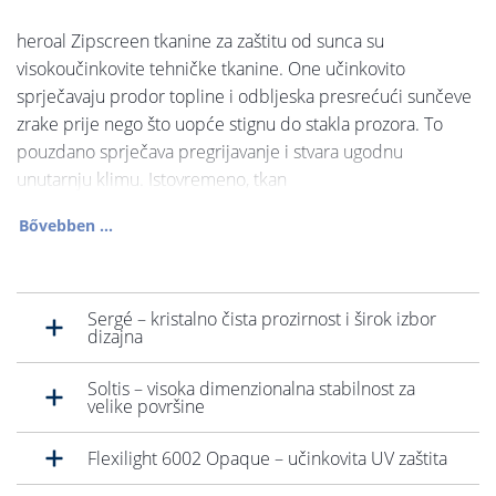
heroal Zipscreen tkanine za zaštitu od sunca su
visokoučinkovite tehničke tkanine. One učinkovito
sprječavaju prodor topline i odbljeska presrećući sunčeve
zrake prije nego što uopće stignu do stakla prozora. To
pouzdano sprječava pregrijavanje i stvara ugodnu
unutarnju klimu. Istovremeno, tkan
Bővebben ...
Sergé – kristalno čista prozirnost i širok izbor
dizajna
Soltis – visoka dimenzionalna stabilnost za
velike površine
Flexilight 6002 Opaque – učinkovita UV zaštita