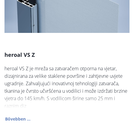
heroal VS Z
heroal VS Z je mreža sa zatvaračem otporna na vjetar,
dizajnirana za velike staklene površine i zahtjevne uvjete
ugradnje. Zahvaljujući inovativnoj tehnologiji zatvarača,
tkanina je čvrsto učvršćena u vodilici i može izdržati brzine
vjetra do 145 km/h. S vodilicom širine samo 25 mm i
raznim diz
Bővebben ...