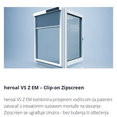
heroal VS Z EM – Clip-on Zipscreen
heroal VS Z EM kombinira provjereni vodilicom za patentni
zatvarač s inovativnim sustavom montaže na stezanje.
Zipscreen se ugrađuje iznutra – bez bušenja ili oštećenja