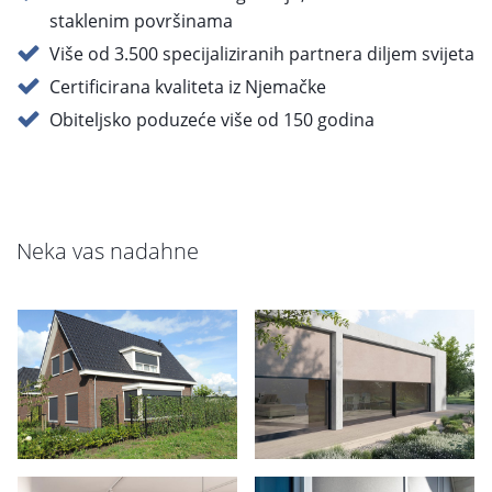
Stabilno i sigurno vođenje tkanine zahvaljujući
inovativnoj tehnologiji patentnog zatvarača
Širok raspon dizajnerskih opcija s brojnim
tkaninama, bojama i opcijama ugradnje
Idealno za naknadnu ugradnju, čak i na velikim
staklenim površinama
Više od 3.500 specijaliziranih partnera diljem svijeta
Certificirana kvaliteta iz Njemačke
Obiteljsko poduzeće više od 150 godina
Neka vas nadahne