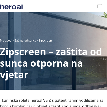
Proizvodi
›
Zaštita od sunca
› Zipscreen
Zipscreen – zaštita od
sunca otporna na
vjetar
Tkaninska roleta heroal VS Z s patentiranim vodilicama za
kopču kombinira učinkovitu zaštitu od sunca, odbljeska i