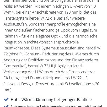
der minimalen Ansichtsbreite von gerade einmal 90 mm
realisiert werden. Mit einem niedrigen U
-Wert von 1,3
f
W/m²K bei einer Ansichtsbreite von 120 mm bildet das
Fenstersystem heroal W 72 die Basis für weitere
Ausbaustufen. Sonderrahmenprofile ermöglichen eine
innen und außen flächenbündige Optik vom Flügel zum
Rahmen – für eine elegante Optik und die harmonische
Integration in architektonisch anspruchsvolle
Raumkonzepte. Diese Systemausbaustufen sind heroal W
72 (ohne PU-Schaum - Reduzierung des U-Wertes durch
Änderung der Profildämmzone und den Einsatz anderer
Dämmartikel), heroal W 72 HI (Highly Insulated -
Verbesserung des U-Werts durch den Einsatz anderer
Dichtungs- und Dämmartikel) und heroal W 72 UD
(Universal Design - Fenstertüren mit Schwellenhöhe < 20
mm).
Hohe Wärmedämmung bei geringer Bautiefe
Nachgewiesene Leistungseigenschaften mit heroal