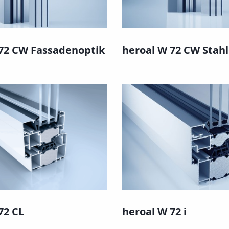
 72 CW Fassadenoptik
heroal W 72 CW Stahl
72 CL
heroal W 72 i