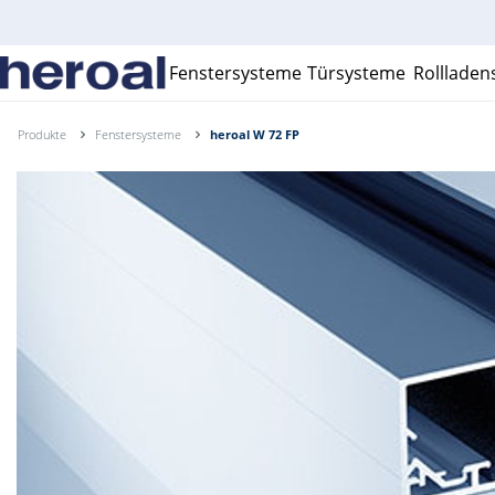
Fenstersysteme
Türsysteme
Rolllade
Produkte
Fenstersysteme
heroal W 72 FP