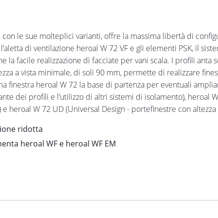
, con le sue molteplici varianti, offre la massima libertà di confi
 l’aletta di ventilazione heroal W 72 VF e gli elementi PSK, il s
la facile realizzazione di facciate per vani scala. I profili ant
hezza a vista minimale, di soli 90 mm, permette di realizzare fine
a finestra heroal W 72 la base di partenza per eventuali amplia
te dei profili e l’utilizzo di altri sistemi di isolamento), heroa
to) e heroal W 72 UD (Universal Design - portefinestre con altezza
ione ridotta
ramenta heroal WF e heroal WF EM