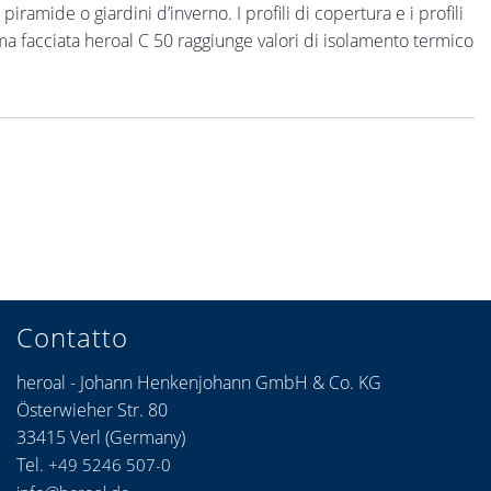
iramide o giardini d’inverno. I profili di copertura e i profili
ema facciata heroal C 50 raggiunge valori di isolamento termico
Contatto
heroal - Johann Henkenjohann GmbH & Co. KG
Österwieher Str. 80
33415 Verl (Germany)
Tel.
+49 5246 507-0