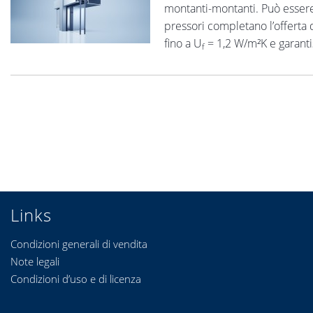
montanti-montanti. Può essere ut
pressori completano l’offerta 
fino a U
= 1,2 W/m²K e garantis
f
Links
Condizioni generali di vendita
Note legali
Condizioni d’uso e di licenza