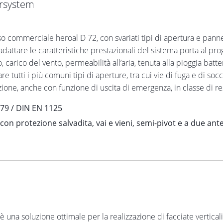
ersystem
so commerciale heroal D 72, con svariati tipi di apertura e pannel
ttare le caratteristiche prestazionali del sistema porta al proge
 carico del vento, permeabilità all’aria, tenuta alla pioggia batte
zare tutti i più comuni tipi di aperture, tra cui vie di fuga e di
zione, anche con funzione di uscita di emergenza, in classe di re
179 / DIN EN 1125
n protezione salvadita, vai e vieni, semi-pivot e a due ante
è una soluzione ottimale per la realizzazione di facciate verticali 