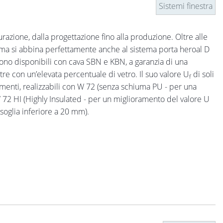
Sistemi finestra
gurazione, dalla progettazione fino alla produzione. Oltre alle
istema si abbina perfettamente anche al sistema porta heroal D
a sono disponibili con cava SBN e KBN, a garanzia di una
stre con un’elevata percentuale di vetro. Il suo valore U
di soli
f
menti, realizzabili con W 72 (senza schiuma PU - per una
l W 72 HI (Highly Insulated - per un miglioramento del valore U
 soglia inferiore a 20 mm).