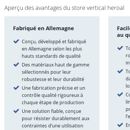
Aperçu des avantages du store vertical heroal
Fabriqué en Allemagne
Faci
au q
Conçu, développé et fabriqué
T
en Allemagne selon les plus
r
hauts standards de qualité
i
Des matériaux haut de gamme
T
sélectionnés pour leur
d
robustesse et leur durabilité
lo
Une fabrication précise et un
C
contrôle qualité rigoureux à
l
chaque étape de production
p
Une solution fiable, conçue
l
pour résister durablement aux
E
contraintes d’une utilisation