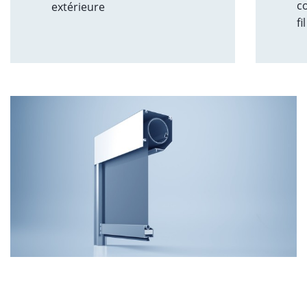
co
extérieure
fi