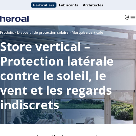
Particuliers
Fabricants
Architectes
Produits
›
Dispositif de protection solaire
› Marquise verticale
Store vertical –
Protection latérale
contre le soleil, le
vent et les regards
indiscrets