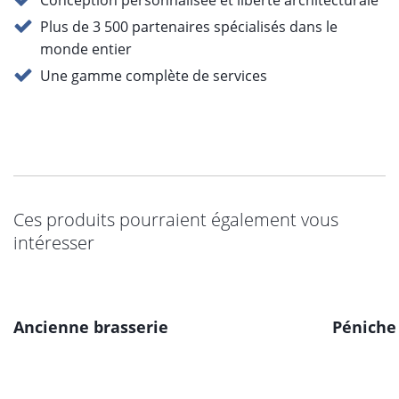
Entreprise familiale gérée par son propriétaire
depuis 1874
Développement et production en Allemagne
Solutions modulaires en aluminium à la pointe de
la technologie
Haute qualité, sécurité, confort et durabilité
Conception personnalisée et liberté architecturale
Plus de 3 500 partenaires spécialisés dans le
monde entier
Une gamme complète de services