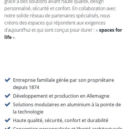
Lorsqu’il s’agit d’aménager des espaces de vie et de travail
modernes, la fiabilité est tout aussi importante que la
liberté de conception. heroal développe et fabrique en
Allemagne des solutions durables en aluminium pour
l’enveloppe du bâtiment, ainsi que pour les espaces
intérieurs et extérieurs. Entreprise familiale fondée en
1874 et gérée par ses propriétaires, nous participons à la
construction de bâtiments durables dans le monde entier,
grâce à des solutions alliant haute qualité, design
personnalisé, sécurité et confort. En collaboration avec
notre solide réseau de partenaires spécialisés, nous
créons des espaces qui répondent aux exigences
d’aujourd’hui et qui sont conçus pour durer : «
spaces for
life
».