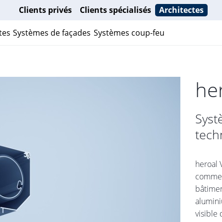
Clients privés
Clients spécialisés
Architectes
tes
Systèmes de façades
Systèmes coup-feu
he
Syst
tech
heroal 
comme p
bâtimen
alumini
visible