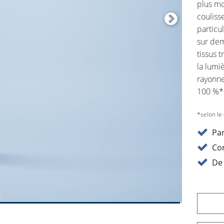
plus mo
couliss
particu
sur dem
tissus 
la lumi
rayonne
100 %*
*selon le 
Par
Con
De