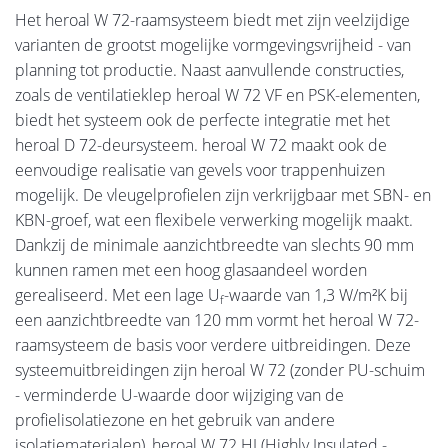
Het heroal W 72-raamsysteem biedt met zijn veelzijdige
varianten de grootst mogelijke vormgevingsvrijheid - van
planning tot productie. Naast aanvullende constructies,
zoals de ventilatieklep heroal W 72 VF en PSK-elementen,
biedt het systeem ook de perfecte integratie met het
heroal D 72-deursysteem. heroal W 72 maakt ook de
eenvoudige realisatie van gevels voor trappenhuizen
mogelijk. De vleugelprofielen zijn verkrijgbaar met SBN- en
KBN-groef, wat een flexibele verwerking mogelijk maakt.
Dankzij de minimale aanzichtbreedte van slechts 90 mm
kunnen ramen met een hoog glasaandeel worden
gerealiseerd. Met een lage U
-waarde van 1,3 W/m²K bij
f
een aanzichtbreedte van 120 mm vormt het heroal W 72-
raamsysteem de basis voor verdere uitbreidingen. Deze
systeemuitbreidingen zijn heroal W 72 (zonder PU-schuim
- verminderde U-waarde door wijziging van de
profielisolatiezone en het gebruik van andere
isolatiematerialen), heroal W 72 HI (Highly Insulated -