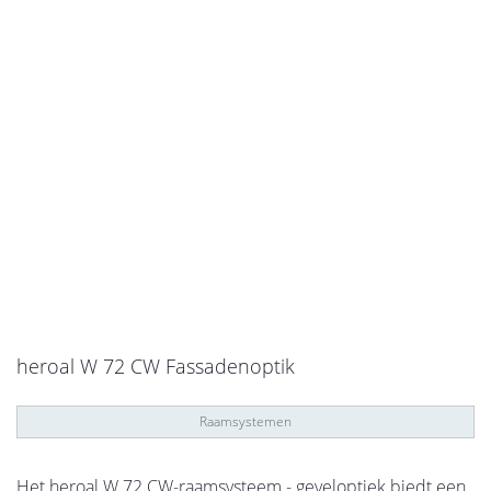
heroal W 72 CW Fassadenoptik
Raamsystemen
Het heroal W 72 CW-raamsysteem - geveloptiek biedt een