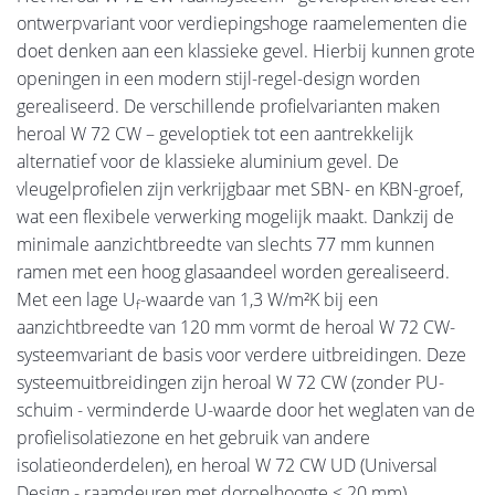
ontwerpvariant voor verdiepingshoge raamelementen die
doet denken aan een klassieke gevel. Hierbij kunnen grote
openingen in een modern stijl-regel-design worden
gerealiseerd. De verschillende profielvarianten maken
heroal W 72 CW – geveloptiek tot een aantrekkelijk
alternatief voor de klassieke aluminium gevel. De
vleugelprofielen zijn verkrijgbaar met SBN- en KBN-groef,
wat een flexibele verwerking mogelijk maakt. Dankzij de
minimale aanzichtbreedte van slechts 77 mm kunnen
ramen met een hoog glasaandeel worden gerealiseerd.
Met een lage U
-waarde van 1,3 W/m²K bij een
f
aanzichtbreedte van 120 mm vormt de heroal W 72 CW-
systeemvariant de basis voor verdere uitbreidingen. Deze
systeemuitbreidingen zijn heroal W 72 CW (zonder PU-
schuim - verminderde U-waarde door het weglaten van de
profielisolatiezone en het gebruik van andere
isolatieonderdelen), en heroal W 72 CW UD (Universal
Design - raamdeuren met dorpelhoogte < 20 mm).