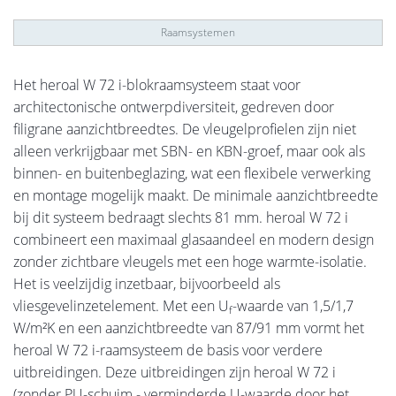
Raamsystemen
Het heroal W 72 i-blokraamsysteem staat voor
architectonische ontwerpdiversiteit, gedreven door
filigrane aanzichtbreedtes. De vleugelprofielen zijn niet
alleen verkrijgbaar met SBN- en KBN-groef, maar ook als
binnen- en buitenbeglazing, wat een flexibele verwerking
en montage mogelijk maakt. De minimale aanzichtbreedte
bij dit systeem bedraagt slechts 81 mm. heroal W 72 i
combineert een maximaal glasaandeel en modern design
zonder zichtbare vleugels met een hoge warmte-isolatie.
Het is veelzijdig inzetbaar, bijvoorbeeld als
vliesgevelinzetelement. Met een U
-waarde van 1,5/1,7
f
W/m²K en een aanzichtbreedte van 87/91 mm vormt het
heroal W 72 i-raamsysteem de basis voor verdere
uitbreidingen. Deze uitbreidingen zijn heroal W 72 i
(zonder PU-schuim - verminderde U-waarde door het